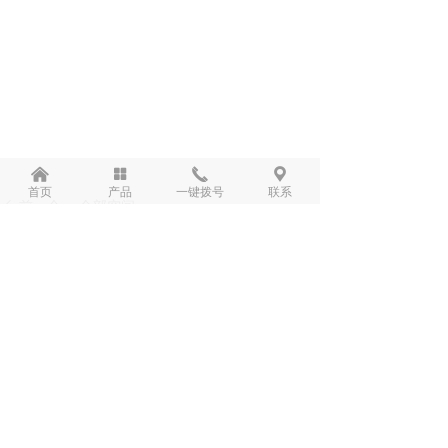
낀
넒
끅
끇
首页
产品
一键拨号
联系
前一个：
全部空间
ꄴ
后一个：
全部空间
ꄲ
版权所有：
木师凯家（佛山）家具有限公司
粤ICP备2024209534号
本网站由阿里云提供云计算及安全服务
本网站支持
IPv6